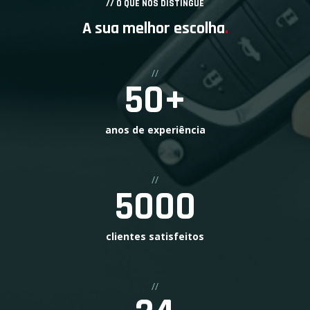
// O QUE NOS DISTINGUE
A sua melhor escolha
.
//
50
+
anos de experiência
//
5000
clientes satisfeitos
//