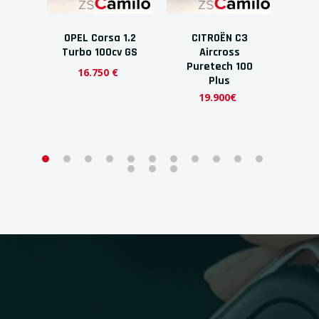
 1.2
OPEL Corsa 1.2
CITROËN C3
C
v GS
Turbo 100cv GS
Aircross
Air
Puretech 100
16.750 €
Plus
19.900€