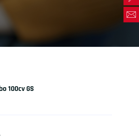
bo 100cv GS
A