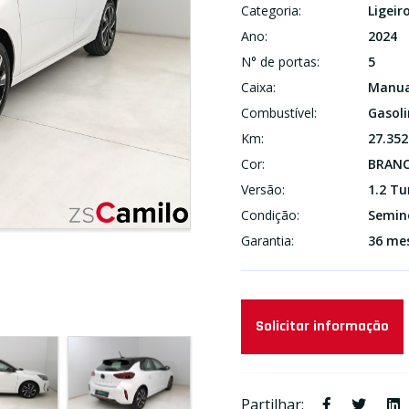
Categoria:
Ligeir
Ano:
2024
N° de portas:
5
Caixa:
Manua
Combustível:
Gasol
Km:
27.352
Cor:
BRAN
Versão:
1.2 Tu
Condição:
Semin
Garantia:
36 me
Solicitar informação
Partilhar: