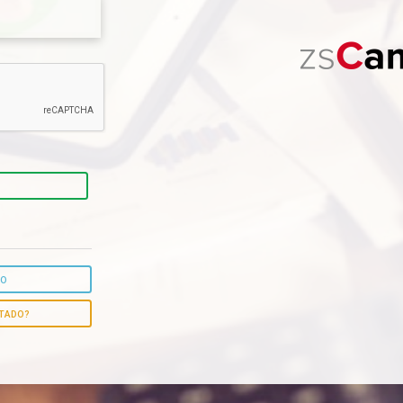
ÃO
STADO?